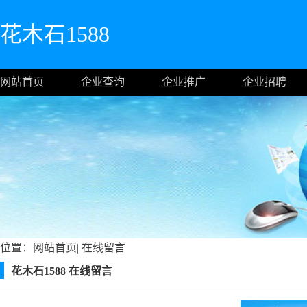
花木石1588
网站首页
企业查询
企业推广
企业招聘
位置：
网站首页
|
在线留言
花木石1588 在线留言